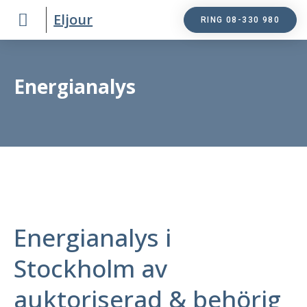
Eljour
RING 08-330 980
Energianalys
Energianalys i
Stockholm av
auktoriserad & behörig